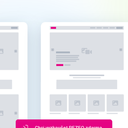
Chci vyzkoušet REZEO zdarma