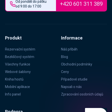
Od pondělí do pátku
+420 601 311 389
od 9:00 do 17:00
Produkt
Informace
Rezervační systém
Náš příběh
Bezklíčový systém
Blog
Všechny funkce
Obchodní podmínky
Webové šablony
Ceny
Kniha hostů
Případové studie
Mobilní aplikace
Napsali o nás
Info panel
Zpracování osobních údajů
Podpora