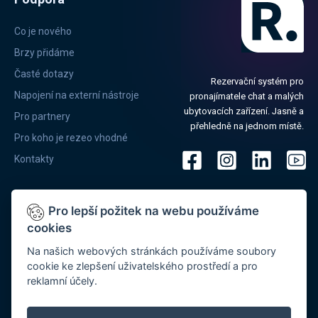
Co je nového
Brzy přidáme
Časté dotazy
Rezervační systém pro
Napojení na externí nástroje
pronajímatele chat a malých
ubytovacích zařízení. Jasně a
Pro partnery
přehledně na jednom místě.
Pro koho je rezeo vhodné
Kontakty
Pro lepší požitek na webu používáme
cookies
®
Systém REZEO
provozuje společnost MYJO, s.r.o. se sídlem Preslova
Na našich webových stránkách používáme soubory
889/90a, 602 00 Brno, IČ: 03703291, DIČ: CZ03703291 Společnost je
cookie ke zlepšení uživatelského prostředí a pro
zapsaná v OŘ vedeném u Krajského obchodního soudu v Brně, oddíl C,
reklamní účely.
vložka 86358, je registrována v registru Úřadu pro ochranu osobních
®
údajů (ÚOOÚ) pod registračním číslem 00067614. REZEO
je
registrovaný a oficiálně schválený systém pro komunikaci s modulem