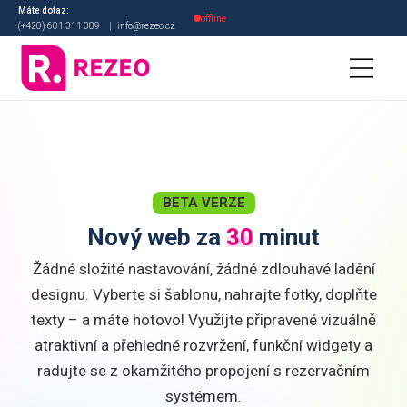
Máte dotaz:
offline
(+420) 601 311 389
|
info@rezeo.cz
3. MÍSTO V KATEGORII
Digitální transformace
roku 2021
BETA VERZE
Nový web za
30
minut
Žádné složité nastavování, žádné zdlouhavé ladění
designu. Vyberte si šablonu, nahrajte fotky, doplňte
texty – a máte hotovo! Využijte připravené vizuálně
atraktivní a přehledné rozvržení, funkční widgety a
radujte se z okamžitého propojení s rezervačním
systémem.