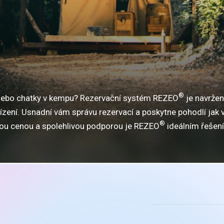
®
 nebo chatky v kempu? Rezervační systém REZEO
je navržen
ízení. Usnadní vám správu rezervací a poskytne pohodlí jak 
®
nou cenou a spolehlivou podporou je REZEO
ideálním řešen