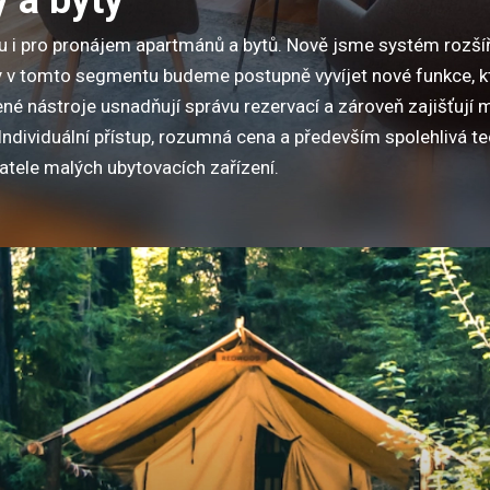
ou i pro pronájem apartmánů a bytů. Nově jsme systém rozšíř
y v tomto segmentu budeme postupně vyvíjet nové funkce, k
né nástroje usnadňují správu rezervací a zároveň zajišťují 
y. Individuální přístup, rozumná cena a především spolehlivá 
tele malých ubytovacích zařízení.