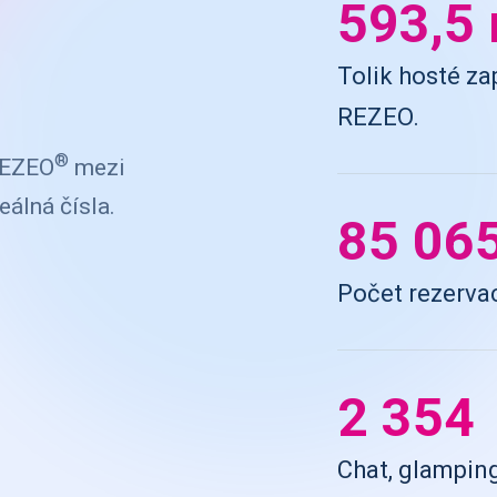
593,5 
Tolik hosté za
REZEO.
®
REZEO
mezi
reálná čísla.
87 38
Počet rezerva
2 374
Chat, glampin