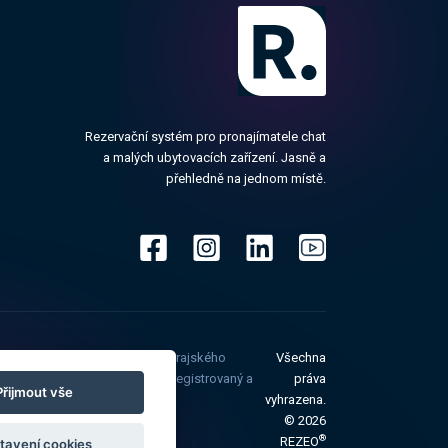
Rezervační systém pro pronajímatele chat
a malých ubytovacích zařízení. Jasně a
přehledně na jednom místě.
st je zapsaná v OŘ vedeném u Krajského
Všechna
®
ím číslem 00067614. REZEO
je registrovaný a
práva
Přijmout vše
vyhrazena.
© 2026
®
REZEO
tavení cookies