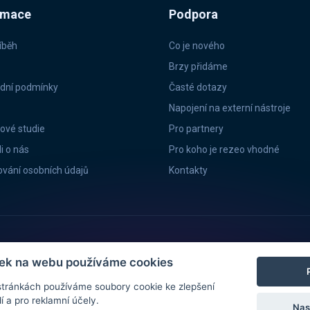
rmace
Podpora
íběh
Co je nového
Brzy přidáme
dní podmínky
Časté dotazy
Napojení na externí nástroje
ové studie
Pro partnery
i o nás
Pro koho je rezeo vhodné
vání osobních údajů
Kontakty
ídlem Preslova 889/90a, 602 00 Brno, IČ: 03703291, DIČ: CZ03703291 Společno
itek na webu používáme cookies
istrována v registru Úřadu pro ochranu osobních údajů (ÚOOÚ) pod registračn
yport Cizinecké policie ČR.
tránkách používáme soubory cookie ke zlepšení
í a pro reklamní účely.
Nas