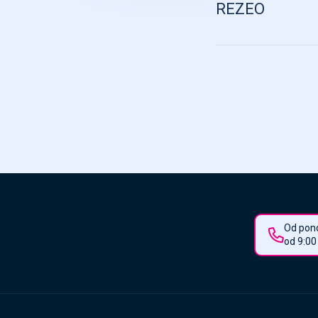
REZEO
Od pond
od 9:00