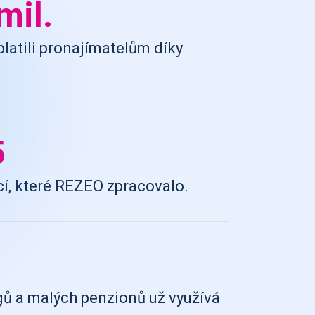
mil.
platili pronajímatelům díky
5
cí, které REZEO zpracovalo.
gů a malých penzionů už využívá