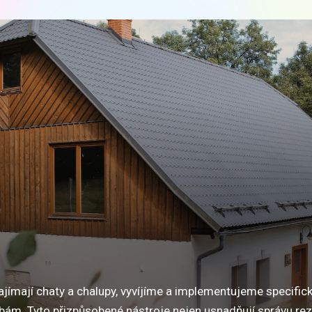
najímají chaty a chalupy, vyvíjíme a implementujeme specific
ebám. Tyto přizpůsobené nástroje nejen usnadňují správu reze