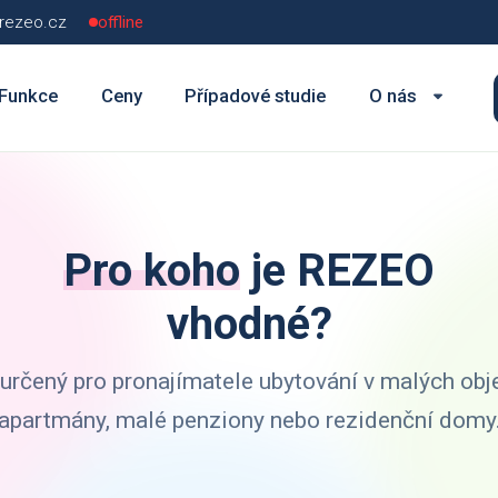
rezeo.cz
offline
Funkce
Ceny
Případové studie
O nás
s dalšími službami
Poskládejte si profesionální web
Pro koho
je REZEO
vhodné?
 určený pro pronajímatele ubytování v malých obje
apartmány, malé penziony nebo rezidenční domy