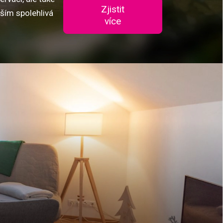
Zjistit
vším spolehlivá
více