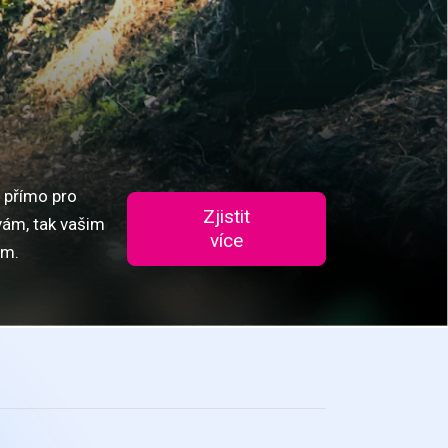
 přímo pro
Zjistit
vám, tak vašim
více
ím.