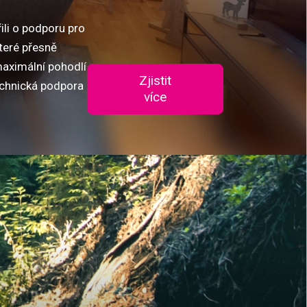
ili o podporu pro
teré přesně
maximální pohodlí
Zjistit
technická podpora
více