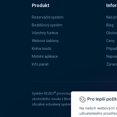
Produkt
Info
Rezervační systém
Náš př
Bezklíčový systém
Blog
Všechny funkce
Obcho
Webové šablony
Ceny
Kniha hostů
Případ
Mobilní aplikace
Napsal
Info panel
Zpraco
®
Systém REZEO
provozuje společnost MYJO, s.r.o. se s
Pro lepší pož
obchodního soudu v Brně, oddíl C, vložka 86358, je reg
oficiálně schválený systém pro komunikaci s modulem Ub
Na našich webových s
uživatelského prostřed