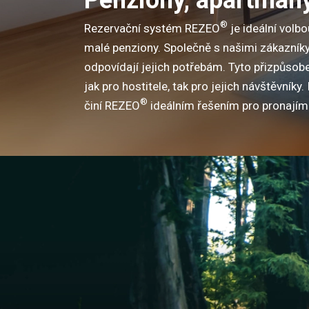
®
Rezervační systém REZEO
je ideální volb
malé penziony. Společně s našimi zákazník
odpovídají jejich potřebám. Tyto přizpůsobe
jak pro hostitele, tak pro jejich návštěvník
®
činí REZEO
ideálním řešením pro pronajíma