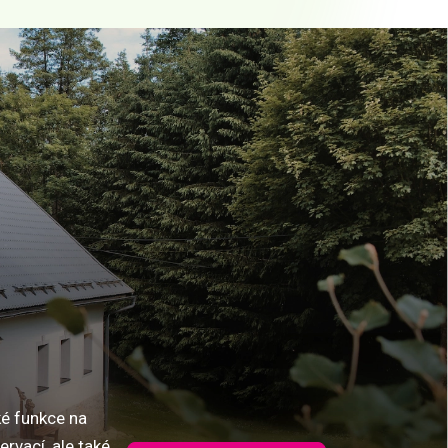
ké funkce na
rvací, ale také