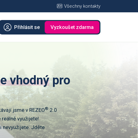
Všechny kontakty
Přihlásit se
Vyzkoušet zdarma
e vhodný
pro
®
kávají jsme v REZEO
2.0
 reálně využijete!
 nevyužijete. Jděte