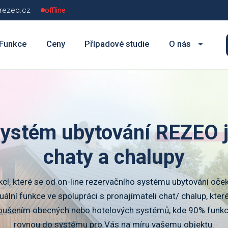
rezeo.cz
offline
Funkce
Ceny
Případové studie
O nás
s dalšími službami
Poskládejte si profesionální web
systém ubytování
REZEO j
chaty a chalupy
cí, které se od on-line rezervačního systému ubytování oče
viduální funkce ve spolupráci s pronajímateli chat/ chalup, které
oušením obecných nebo hotelových systémů, kde 90% funkci
rovnou do systému pro Vás na míru vašemu objektu.