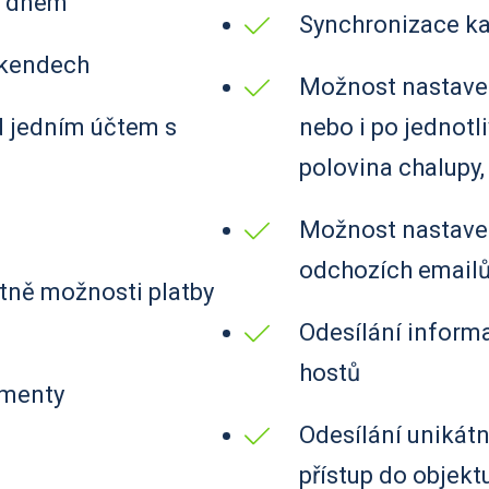
ým dnem
Synchronizace ka
víkendech
Možnost nastaven
d jedním účtem s
nebo i po jednotl
polovina chalupy,
e
Možnost nastaven
odchozích emailů
tně možnosti platby
Odesílání inform
hostů
umenty
Odesílání unikátn
přístup do objekt