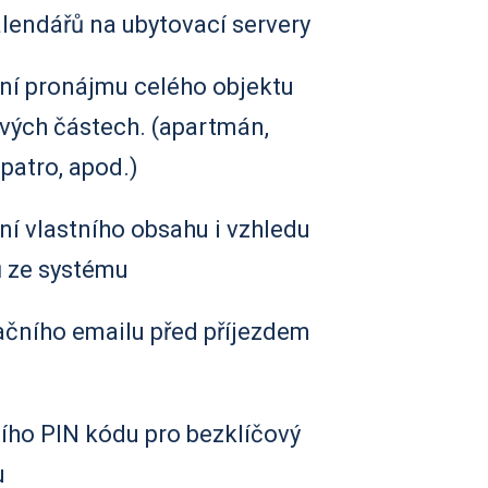
lendářů na ubytovací servery
í pronájmu celého objektu
ivých částech. (apartmán,
 patro, apod.)
í vlastního obsahu i vzhledu
 ze systému
ačního emailu před příjezdem
ího PIN kódu pro bezklíčový
u