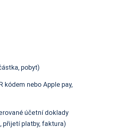
částka, pobyt)
QR kódem nebo Apple pay,
erované účetní doklady
 přijetí platby, faktura)