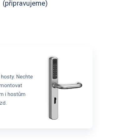
(připravujeme)
 hosty. Nechte
amontovat
ám i hostům
zd.