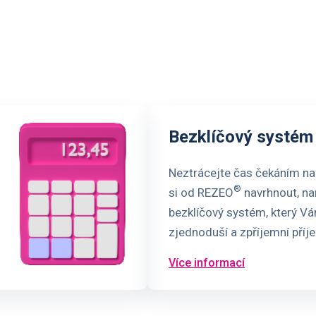
Bezklíčový systém
Neztrácejte čas čekáním na
®
si od REZEO
navrhnout, n
bezklíčový systém, který V
zjednoduší a zpříjemní příje
Více informací