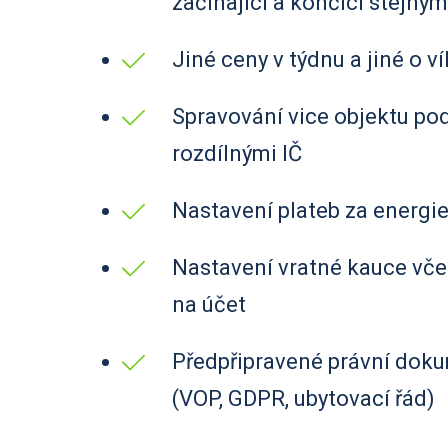
začínající a končící stejn
Jiné ceny v týdnu a jiné o 
Spravování vice objektu po
rozdílnými IČ
Nastavení plateb za energi
Nastavení vratné kauce vče
na účet
Předpřipravené právní dok
(VOP, GDPR, ubytovací řád)