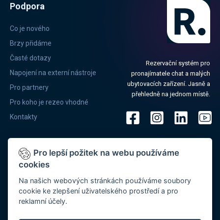
Podpora
Co je nového
Brzy přidáme
Časté dotazy
Rezervační systém pro
Napojení na externí nástroje
pronajímatele chat a malých
ubytovacích zařízení. Jasně a
Pro partnery
přehledně na jednom místě.
Pro koho je rezeo vhodné
Kontakty
Pro lepší požitek na webu používáme
cookies
®
Systém REZEO
provozuje společnost MYJO, s.r.o. se sídlem Preslova
Na našich webových stránkách používáme soubory
889/90a, 602 00 Brno, IČ: 03703291, DIČ: CZ03703291 Společnost je
cookie ke zlepšení uživatelského prostředí a pro
zapsaná v OŘ vedeném u Krajského obchodního soudu v Brně, oddíl C,
reklamní účely.
vložka 86358, je registrována v registru Úřadu pro ochranu osobních
®
údajů (ÚOOÚ) pod registračním číslem 00067614. REZEO
je