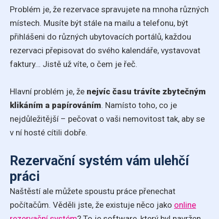
Problém je, že rezervace spravujete na mnoha různých
místech. Musíte být stále na mailu a telefonu, být
přihlášeni do různých ubytovacích portálů, každou
rezervaci přepisovat do svého kalendáře, vystavovat
faktury… Jistě už víte, o čem je řeč.
Hlavní problém je, že
nejvíc času trávíte zbytečným
klikáním a papírováním
. Namísto toho, co je
nejdůležitější – pečovat o vaši nemovitost tak, aby se
v ní hosté cítili dobře.
Rezervační systém vám ulehčí
práci
Naštěstí ale můžete spoustu práce přenechat
počítačům. Věděli jste, že existuje něco jako
online
rezervační systém
? To je software, který byl navržen