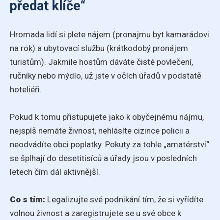
předat klíče“
Hromada lidí si plete nájem (pronajmu byt kamarádovi
na rok) a ubytovací službu (krátkodobý pronájem
turistům). Jakmile hostům dáváte čisté povlečení,
ručníky nebo mýdlo, už jste v očích úřadů v podstatě
hoteliéři.
Pokud k tomu přistupujete jako k obyčejnému nájmu,
nejspíš nemáte živnost, nehlásíte cizince policii a
neodvádíte obci poplatky. Pokuty za tohle „amatérství“
se šplhají do desetitisíců a úřady jsou v posledních
letech čím dál aktivnější.
Co s tím:
Legalizujte své podnikání tím, že si vyřídíte
volnou živnost a zaregistrujete se u své obce k