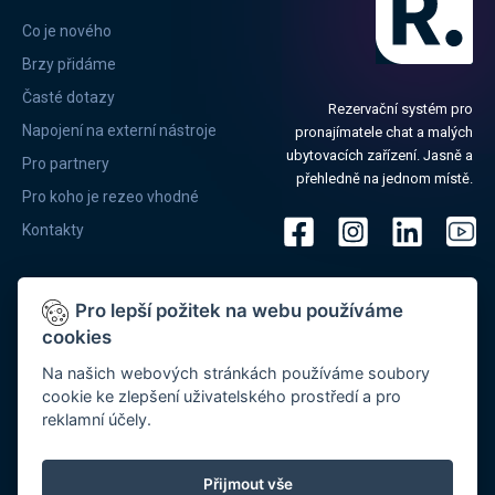
Co je nového
Brzy přidáme
Časté dotazy
Rezervační systém pro
Napojení na externí nástroje
pronajímatele chat a malých
ubytovacích zařízení. Jasně a
Pro partnery
přehledně na jednom místě.
Pro koho je rezeo vhodné
Kontakty
Pro lepší požitek na webu používáme
cookies
®
Systém REZEO
provozuje společnost MYJO, s.r.o. se sídlem Preslova
Na našich webových stránkách používáme soubory
889/90a, 602 00 Brno, IČ: 03703291, DIČ: CZ03703291 Společnost je
cookie ke zlepšení uživatelského prostředí a pro
zapsaná v OŘ vedeném u Krajského obchodního soudu v Brně, oddíl C,
reklamní účely.
vložka 86358, je registrována v registru Úřadu pro ochranu osobních
®
údajů (ÚOOÚ) pod registračním číslem 00067614. REZEO
je
registrovaný a oficiálně schválený systém pro komunikaci s modulem
Přijmout vše
Ubyport Cizinecké policie ČR.