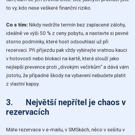
to vy, kdo nese veškeré finanční riziko.
Co s tím:
Nikdy nedržte termín bez zaplacené zálohy,
ideálně ve výši 50 % z ceny pobytu, a nastavte si pevné
storno podmínky, které host odsouhlasí už při
rezervaci. Při příjezdu pak vždy vybírejte vratnou kauci
v hotovosti nebo blokací na kartě, která slouží jako
nejlepší prevence proti „divokým večírkům“ a dává vám
jistotu, že případné škody na vybavení nebudete platit
z vlastní kapsy.
3. Největší nepřítel je chaos v
rezervacích
Máte rezervace v e-mailu, v SMSkách, něco v sešitu v