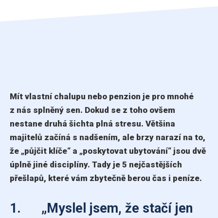
Mít vlastní chalupu nebo penzion je pro mnohé
z nás splněný sen. Dokud se z toho ovšem
nestane druhá šichta plná stresu. Většina
majitelů začíná s nadšením, ale brzy narazí na to,
že „půjčit klíče“ a „poskytovat ubytování“ jsou dvě
úplně jiné disciplíny. Tady je 5 nejčastějších
přešlapů, které vám zbytečně berou čas i peníze.
1. „Myslel jsem, že stačí jen