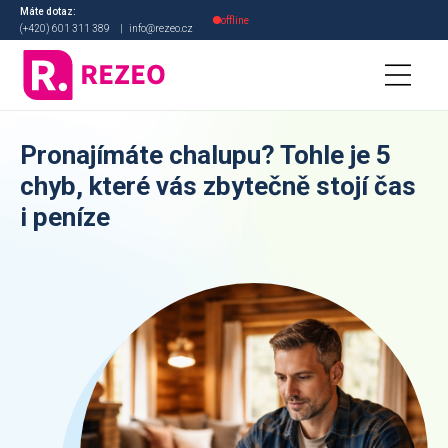
Máte dotaz:
offline
(+420) 601 311 389
|
info@rezeo.cz
3. MÍSTO V KATEGORII
Pronajímáte chalupu? Tohle je 5
Digitální transformace
chyb, které vás zbytečně stojí čas
roku 2021
i peníze