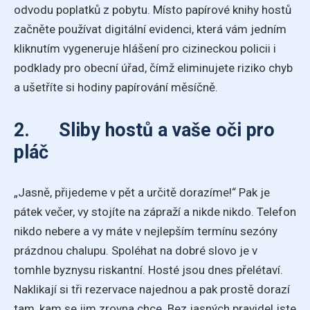
odvodu poplatků z pobytu. Místo papírové knihy hostů
začněte používat digitální evidenci, která vám jedním
kliknutím vygeneruje hlášení pro cizineckou policii i
podklady pro obecní úřad, čímž eliminujete riziko chyb
a ušetříte si hodiny papírování měsíčně.
2. Sliby hostů a vaše oči pro
pláč
„Jasně, přijedeme v pět a určitě dorazíme!“ Pak je
pátek večer, vy stojíte na zápraží a nikde nikdo. Telefon
nikdo nebere a vy máte v nejlepším termínu sezóny
prázdnou chalupu. Spoléhat na dobré slovo je v
tomhle byznysu riskantní. Hosté jsou dnes přelétaví.
Naklikají si tři rezervace najednou a pak prostě dorazí
tam, kam se jim zrovna chce. Bez jasných pravidel jste