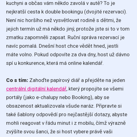
kuchyni a občas vám někdo zavolá v autě? To je
nejkratší cesta k double bookingu (dvojité rezervaci).
Není nic horšího než vysvětlovat rodině s dětmi, že
jejich termín už má někdo jiný, protože jste si to v tom
zmatku zapomněli zapsat. Ruční správa rezervací je
navíc pomalá. Dnešní host chce vědět hned, jestli
máte volno. Pokud odpovíte za dva dny, host už dávno
spí u konkurence, která má online kalendář.
Co s tím:
Zahoďte papírový diář a přejděte na jeden
centrální digitální kalendář
, který propojíte se všemi
portály (jako e-chalupy nebo Booking), aby se
obsazenost aktualizovala všude naráz. Připravte si
také šablony odpovědí pro nejčastější dotazy, abyste
mohli reagovat v řádu minut i z mobilu, čímž výrazně
zvýšíte svou šanci, že si host vybere právě vaši