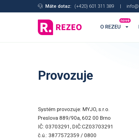
Máte dotaz:
(+420) 601 311 389
|
info@
nové
O REZEU
3. MÍSTO V KATEGORII
Digitální transformace
roku 2021
Provozuje
Systém provozuje: MYJO, s.r.o.
Preslova 889/90a, 602 00 Brno
IČ: 03703291, DIČ:CZ03703291
č.ú.: 3877572359 / 0800