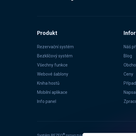
Produkt
Info
Rezervační systém
Náš př
Bezklíčový systém
Blog
Všechny funkce
Obcho
Webové šablony
Ceny
Kniha hostů
Případ
Mobilní aplikace
Napsal
Info panel
Zpraco
®
Systém REZEO
provozuje společnost MYJO, s.r.o. se s