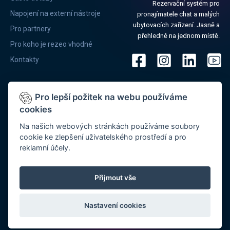
Rezervační systém pro
Napojení na externí nástroje
pronajímatele chat a malých
ubytovacích zařízení. Jasně a
Pro partnery
přehledně na jednom místě.
Pro koho je rezeo vhodné
Kontakty
Pro lepší požitek na webu používáme
cookies
®
Systém REZEO
provozuje společnost MYJO, s.r.o. se sídlem Preslova
Na našich webových stránkách používáme soubory
889/90a, 602 00 Brno, IČ: 03703291, DIČ: CZ03703291 Společnost je
cookie ke zlepšení uživatelského prostředí a pro
zapsaná v OŘ vedeném u Krajského obchodního soudu v Brně, oddíl C,
reklamní účely.
vložka 86358, je registrována v registru Úřadu pro ochranu osobních
®
údajů (ÚOOÚ) pod registračním číslem 00067614. REZEO
je
registrovaný a oficiálně schválený systém pro komunikaci s modulem
Přijmout vše
Ubyport Cizinecké policie ČR.
Všechna práva vyhrazena.
®
© 2026 REZEO
Nastavení cookies