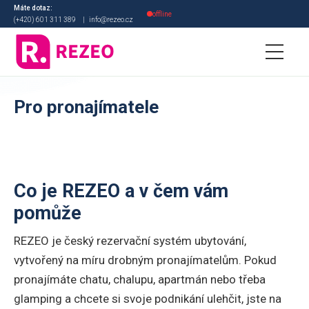
Máte dotaz:
offline
(+420) 601 311 389
|
info@rezeo.cz
3. MÍSTO V KATEGORII
Pro pronajímatele
Digitální transformace
roku 2021
Co je REZEO a v čem vám
pomůže
REZEO je český rezervační systém ubytování,
vytvořený na míru drobným pronajímatelům. Pokud
pronajímáte chatu, chalupu, apartmán nebo třeba
glamping a chcete si svoje podnikání ulehčit, jste na