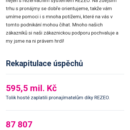
nejen s rezervačním systémem REZEO. Na zdejším
trhu s pronájmy se dobře orientujeme, takže vám
umíme pomoci i s mnoha potížemi, které na vás v
tomto podnikání mohou číhat. Mnoho našich
zákazníků si naši zákaznickou podporu pochvaluje a
my jsme na ni právem hrdí!
Rekapitulace úspěchů
595,5 mil. Kč
Tolik hosté zaplatili pronajímatelům díky REZEO.
87 807